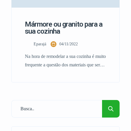
Mármore ou granito para a
sua cozinha
Eparajá
04/11/2022
Na hora de remodelar a sua cozinha é muito
frequente a questão dos materiais que serão
utilizados para a obra uma vez que não
todos os dias que uma obra desta magnitude
se faz. Uma das questões mais colocadas
são acerca da escolha do tipo e estilo de
pedra que será utilizado para cobertura das
[…]