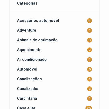
Categorias
Acessórios automóvel
4
Adventure
1
Animais de estimação
3
Aquecimento
2
Ar condicionado
1
Automóvel
6
Canalizações
4
Canalizador
3
Carpintaria
1
Casa e lar
25