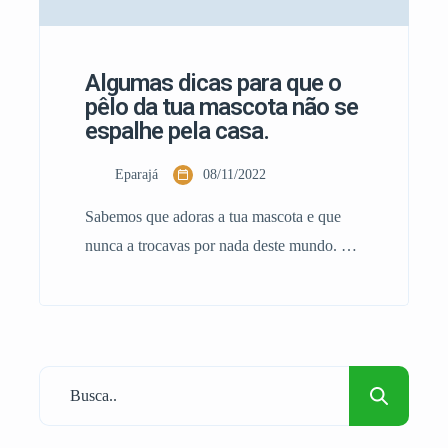
Algumas dicas para que o
pêlo da tua mascota não se
espalhe pela casa.
Eparajá
08/11/2022
Sabemos que adoras a tua mascota e que
nunca a trocavas por nada deste mundo. E
sabe bem os acariciar e fazer festas eles até
rebolam mas também estes adoráveis
animais largam pêlos todo o ano e estes se
espalham pela casa com muita facilidade
em tudo canto da sua casa terá vestígios e
algo que […]