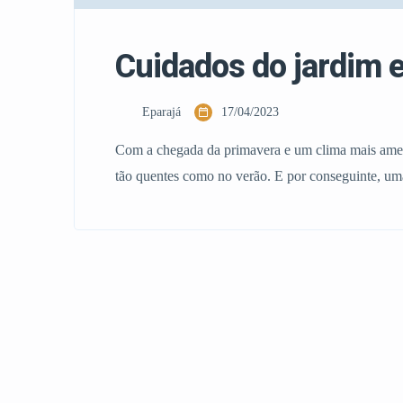
Cuidados do jardim 
Eparajá
17/04/2023
Com a chegada da primavera e um clima mais amen
tão quentes como no verão. E por conseguinte, um
de flores e plantas. Por isso, ternam-se important
[…]