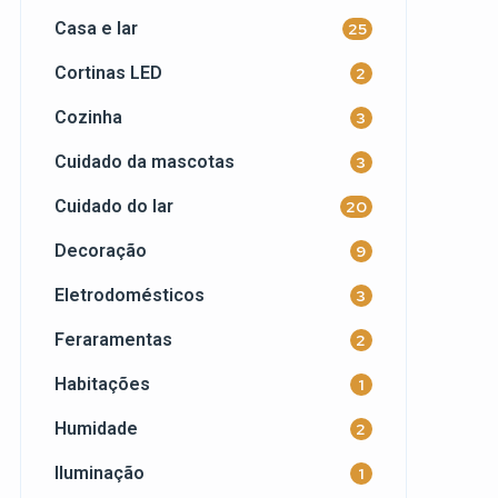
Casa e lar
25
Cortinas LED
2
Cozinha
3
Cuidado da mascotas
3
Cuidado do lar
20
Decoração
9
Eletrodomésticos
3
Feraramentas
2
Habitações
1
Humidade
2
Iluminação
1