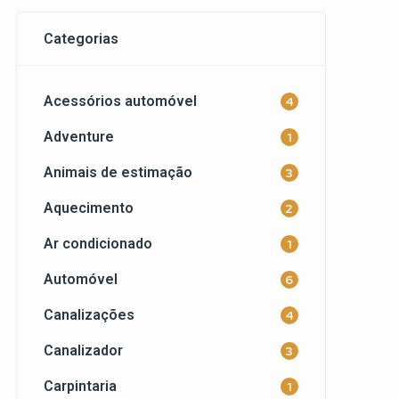
Categorias
Acessórios automóvel
4
Adventure
1
Animais de estimação
3
Aquecimento
2
Ar condicionado
1
Automóvel
6
Canalizações
4
Canalizador
3
Carpintaria
1