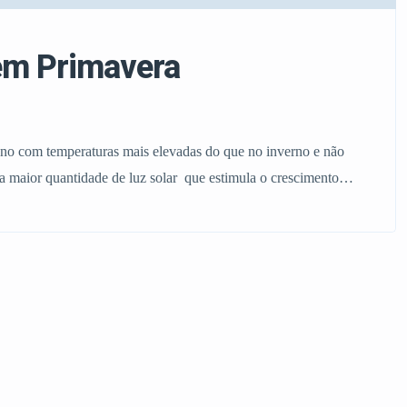
em Primavera
o com temperaturas mais elevadas do que no inverno e não
a maior quantidade de luz solar que estimula o crescimento
es, os cuidados do jardim em primavera. Vamos a apresentar