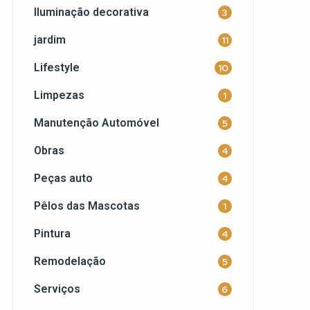
Iluminação decorativa
3
jardim
11
Lifestyle
10
Limpezas
1
Manutenção Automóvel
5
Obras
4
Peças auto
4
Pêlos das Mascotas
1
Pintura
4
Remodelação
5
Serviços
6