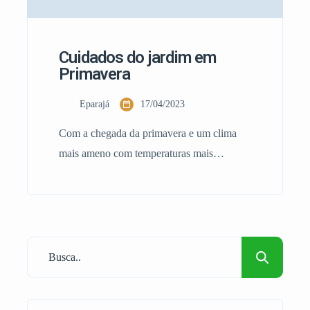
Cuidados do jardim em
Primavera
Eparajá
17/04/2023
Com a chegada da primavera e um clima
mais ameno com temperaturas mais
elevadas do que no inverno e não tão
quentes como no verão. E por conseguinte,
uma maior quantidade de luz solar que
estimula o crescimento de flores e plantas.
Por isso, ternam-se importantes, os cuidados
do jardim em primavera. Vamos a
apresentar […]