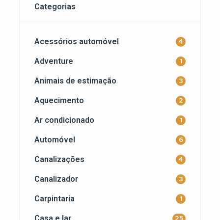
Categorias
Acessórios automóvel
4
Adventure
1
Animais de estimação
3
Aquecimento
2
Ar condicionado
1
Automóvel
6
Canalizações
4
Canalizador
3
Carpintaria
1
Casa e lar
25