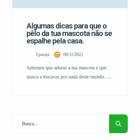
Algumas dicas para que o
pêlo da tua mascota não se
espalhe pela casa.
Eparajá
08/11/2022
Sabemos que adoras a tua mascota e que
nunca a trocavas por nada deste mundo. E
sabe bem os acariciar e fazer festas eles até
rebolam mas também estes adoráveis
animais largam pêlos todo o ano e estes se
espalham pela casa com muita facilidade
em tudo canto da sua casa terá vestígios e
algo que […]