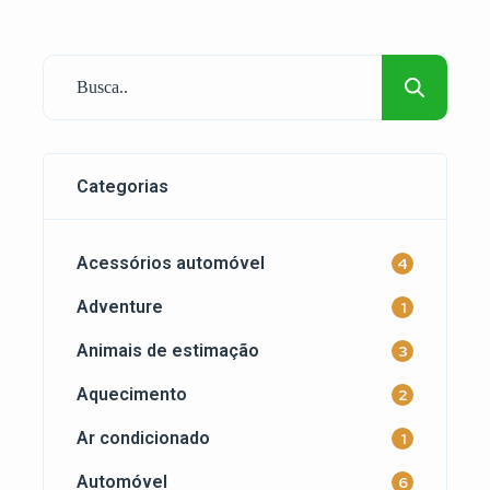
animais largam pêlos todo o ano e estes se
espalham pela casa com muita facilidade
em tudo canto da sua casa terá vestígios e
algo que […]
Categorias
Acessórios automóvel
4
Adventure
1
Animais de estimação
3
Aquecimento
2
Ar condicionado
1
Automóvel
6