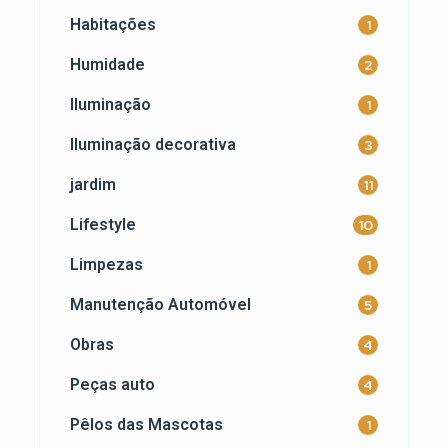
Habitações
1
Humidade
2
Iluminação
1
Iluminação decorativa
3
jardim
11
Lifestyle
10
Limpezas
1
Manutenção Automóvel
5
Obras
4
Peças auto
4
Pêlos das Mascotas
1