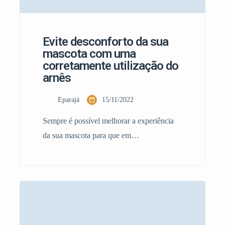
Evite desconforto da sua
mascota com uma
corretamente utilização do
arnês
Eparajá
15/11/2022
Sempre é possível melhorar a experiência
da sua mascota para que em
aqueles momentos bem especiais na hora do
passeio possa ser disfrutado ao máximo sem
contratempos e com total segurança. A
correta colocação do arnês, é um dos temas
que queremos abordar nesta publicação.
Dado que a primeira vista parece simples. A