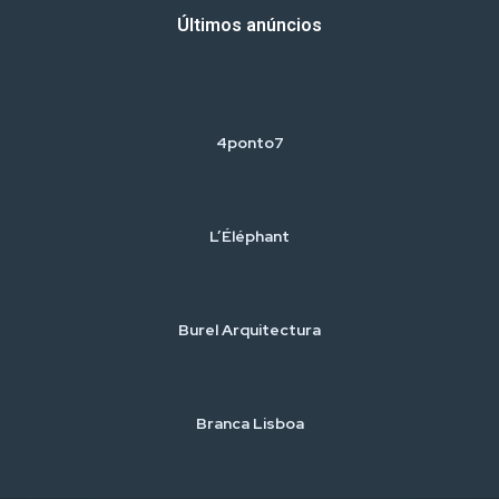
Últimos anúncios
4ponto7
L’Éléphant
Burel Arquitectura
Branca Lisboa