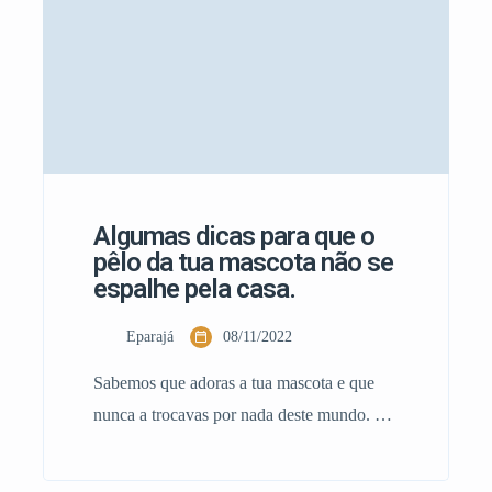
colocação do arnês […]
Algumas dicas para que o
pêlo da tua mascota não se
espalhe pela casa.
Eparajá
08/11/2022
Sabemos que adoras a tua mascota e que
nunca a trocavas por nada deste mundo. E
sabe bem os acariciar e fazer festas eles até
rebolam mas também estes adoráveis