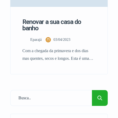
Renovar a sua casa do
banho
Eparajá
03/04/2023
Com a chegada da primavera e dos dias
mas quentes, secos e longos. Esta é uma
época que torna-se numa boa oportunidade
para a realização daquelas pequenas
remodelações que durante a época outonal e
invernal não são recomendáveis. Por causa
de os ambientes estarem com mais
humidade. Em suma algumas delas, podem
ser; Renovar a […]