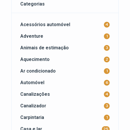
Categorias
Acessórios automóvel
4
Adventure
1
Animais de estimação
3
Aquecimento
2
Ar condicionado
1
Automóvel
6
Canalizações
4
Canalizador
3
Carpintaria
1
Casa e lar
25