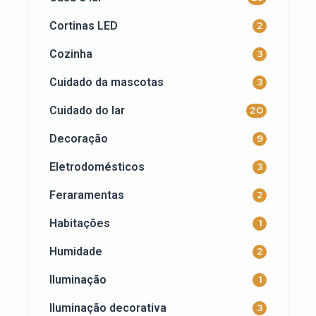
Cortinas LED
2
Cozinha
3
Cuidado da mascotas
3
Cuidado do lar
20
Decoração
9
Eletrodomésticos
3
Feraramentas
2
Habitações
1
Humidade
2
Iluminação
1
Iluminação decorativa
3