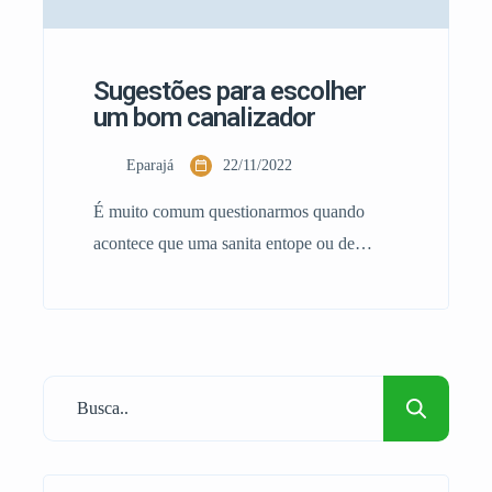
Sugestões para escolher
um bom canalizador
Eparajá
22/11/2022
É muito comum questionarmos quando
acontece que uma sanita entope ou de
repente aparece água no chão da casa
devido a uma fuga, qual será o canalizador
certo ao qual devo recorrer para um serviço
ou emergência. Nem todos os profissionais
que desenvolvem a atividade de
canalizador, são certificados, competentes e
pero vezes muito caros. […]