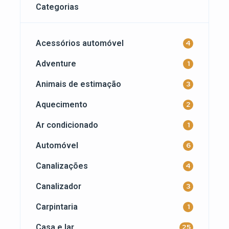
Categorias
Acessórios automóvel
4
Adventure
1
Animais de estimação
3
Aquecimento
2
Ar condicionado
1
Automóvel
6
Canalizações
4
Canalizador
3
Carpintaria
1
Casa e lar
25