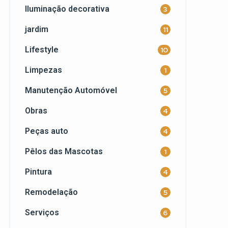
Iluminação decorativa
3
jardim
11
Lifestyle
10
Limpezas
1
Manutenção Automóvel
5
Obras
4
Peças auto
4
Pêlos das Mascotas
1
Pintura
4
Remodelação
5
Serviços
6