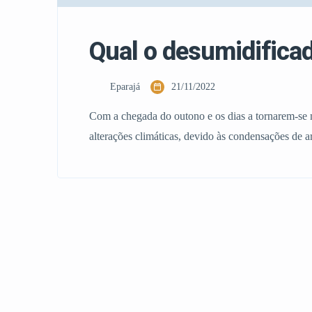
Qual o desumidificad
Eparajá
21/11/2022
Com a chegada do outono e os dias a tornarem-se m
alterações climáticas, devido às condensações de
nas suas janelas e paredes das habitações, porém
sempre a […]