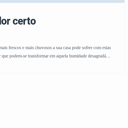
or certo
ais frescos e mais chuvosos a sua casa pode sofrer com estas
 ar que podem-se transformar em aquela humidade desagradável
 pode um sistema de desumidificador ser uma solução. Nem