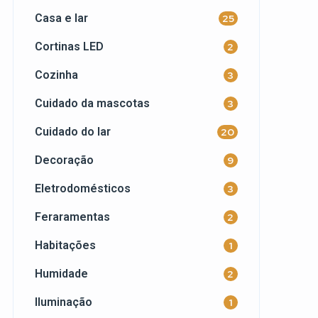
Casa e lar
25
Cortinas LED
2
Cozinha
3
Cuidado da mascotas
3
Cuidado do lar
20
Decoração
9
Eletrodomésticos
3
Feraramentas
2
Habitações
1
Humidade
2
Iluminação
1