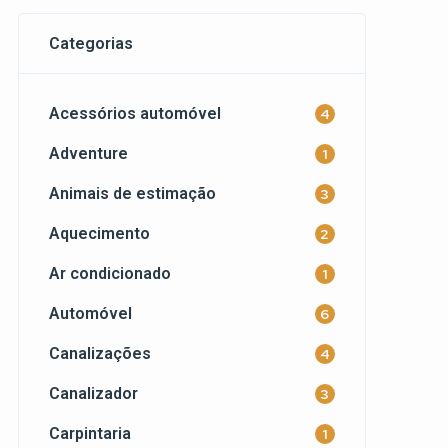
Categorias
Acessórios automóvel
4
Adventure
1
Animais de estimação
3
Aquecimento
2
Ar condicionado
1
Automóvel
6
Canalizações
4
Canalizador
3
Carpintaria
1