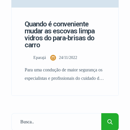
Quando é conveniente
mudar as escovas limpa
vidros do para-brisas do
carro
Eparajá
24/11/2022
Para uma condução de maior segurança os
especialistas e profissionais do cuidado do
automóvel recomendam sempre que; com a
chegada do tempo mais húmido se realiza a
verificação do estado do para-brisas e das
escovas limpa vidros Dado que umas
escovas limpa vidros em mau estado podem
reduzir de maneira drástica a visibilidade