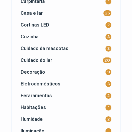
Carpintaria
1
Casa e lar
25
Cortinas LED
2
Cozinha
3
Cuidado da mascotas
3
Cuidado do lar
20
Decoração
9
Eletrodomésticos
3
Feraramentas
2
Habitações
1
Humidade
2
Iluminação
1