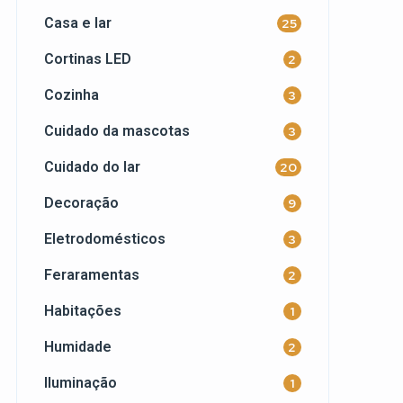
Casa e lar
25
Cortinas LED
2
Cozinha
3
Cuidado da mascotas
3
Cuidado do lar
20
Decoração
9
Eletrodomésticos
3
Feraramentas
2
Habitações
1
Humidade
2
Iluminação
1