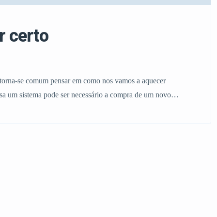
r certo
 torna-se comum pensar em como nos vamos a aquecer
sa um sistema pode ser necessário a compra de um novo
os, capacidade, qualidades, custos de aquecedores. E muitos