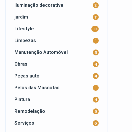
Iluminação decorativa
3
jardim
11
Lifestyle
10
Limpezas
1
Manutenção Automóvel
5
Obras
4
Peças auto
4
Pêlos das Mascotas
1
Pintura
4
Remodelação
5
Serviços
6