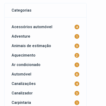
Categorias
Acessórios automóvel
4
Adventure
1
Animais de estimação
3
Aquecimento
2
Ar condicionado
1
Automóvel
6
Canalizações
4
Canalizador
3
Carpintaria
1