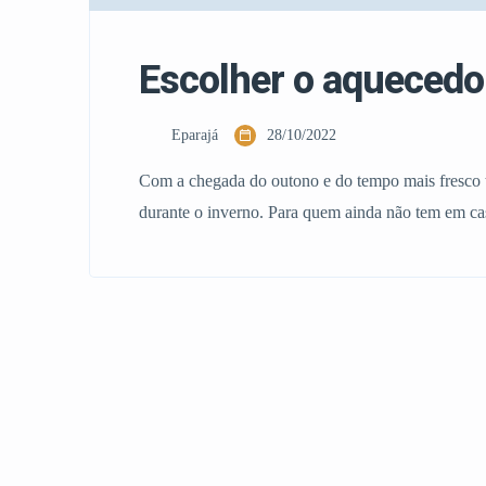
Escolher o aquecedo
Eparajá
28/10/2022
Com a chegada do outono e do tempo mais fresco
durante o inverno. Para quem ainda não tem em ca
equipamento . Existem hoje inúmeras marcas, estil
sítios para […]