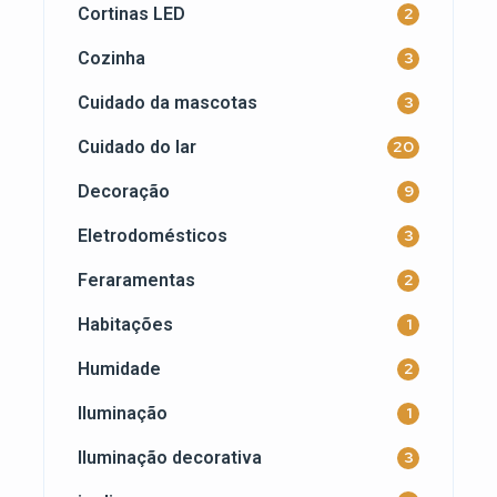
Cortinas LED
2
Cozinha
3
Cuidado da mascotas
3
Cuidado do lar
20
Decoração
9
Eletrodomésticos
3
Feraramentas
2
Habitações
1
Humidade
2
Iluminação
1
Iluminação decorativa
3