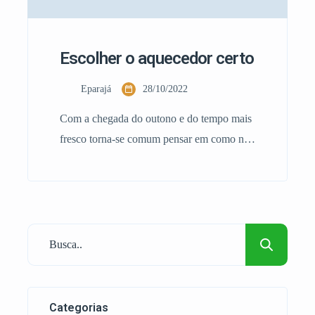
Escolher o aquecedor certo
Eparajá
28/10/2022
Com a chegada do outono e do tempo mais
fresco torna-se comum pensar em como nos
vamos a aquecer durante o inverno. Para
quem ainda não tem em casa um sistema
pode ser necessário a compra de um novo
equipamento . Existem hoje inúmeras
marcas, estilos, capacidade, qualidades,
custos de aquecedores. E muitos sítios para
[…]
Categorias