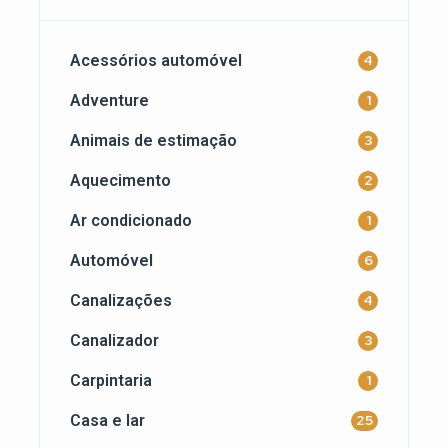
Acessórios automóvel
4
Adventure
1
Animais de estimação
3
Aquecimento
2
Ar condicionado
1
Automóvel
6
Canalizações
4
Canalizador
3
Carpintaria
1
Casa e lar
25