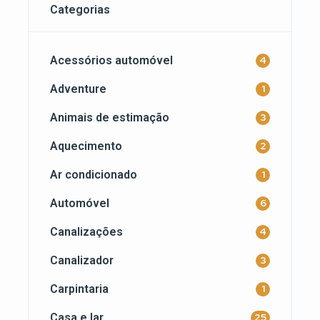
Categorias
Acessórios automóvel
4
Adventure
1
Animais de estimação
3
Aquecimento
2
Ar condicionado
1
Automóvel
6
Canalizações
4
Canalizador
3
Carpintaria
1
Casa e lar
25