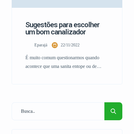
Sugestões para escolher
um bom canalizador
Eparajá
22/11/2022
É muito comum questionarmos quando
acontece que uma sanita entope ou de
repente aparece água no chão da casa
devido a uma fuga, qual será o canalizador
certo ao qual devo recorrer para um serviço
ou emergência. Nem todos os profissionais
que desenvolvem a atividade de
canalizador, são certificados, competentes e
pero vezes muito caros. […]