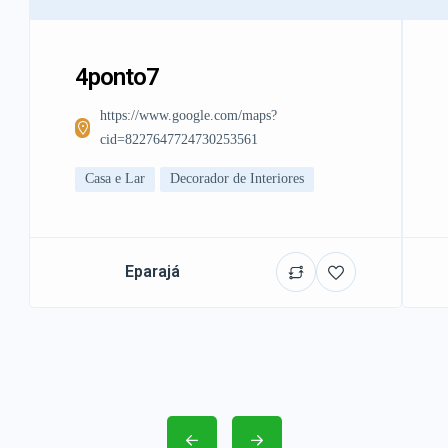
4ponto7
https://www.google.com/maps?
cid=8227647724730253561
Casa e Lar
Decorador de Interiores
Eparajá