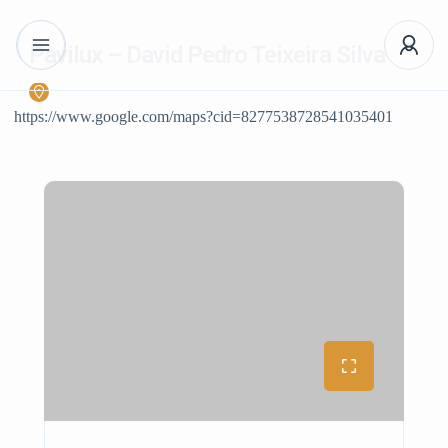
Pavilux – David Pedro Teixeira Silva
https://www.google.com/maps?cid=8277538728541035401