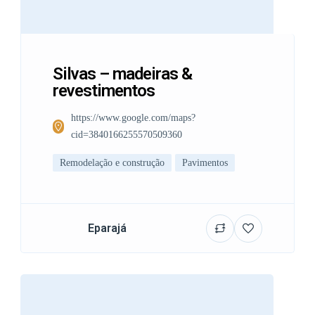
Silvas – madeiras &
revestimentos
https://www.google.com/maps?
cid=3840166255570509360
Remodelação e construção
Pavimentos
Eparajá