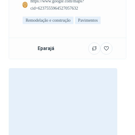
https://www.google.com/maps?
cid=6237555964527057632
Remodelação e construção
Pavimentos
Eparajá