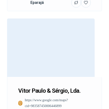
Eparajá
Vitor Paulo & Sérgio, Lda.
https://www.google.com/maps?
cid=983587450006446899