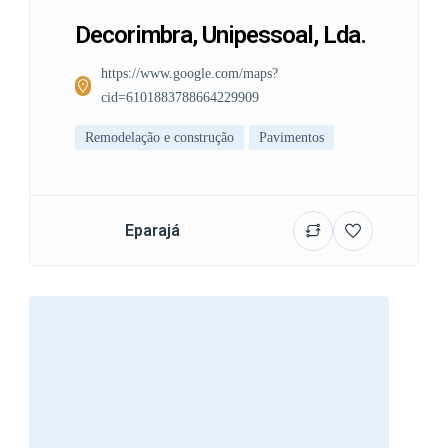
Decorimbra, Unipessoal, Lda.
https://www.google.com/maps?
cid=6101883788664229909
Remodelação e construção
Pavimentos
Eparajá