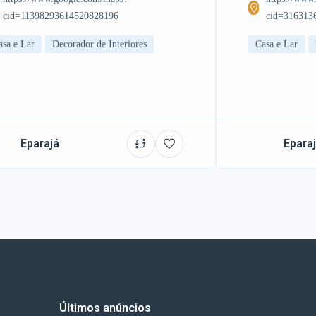
cid=11398293614520828196
cid=316313
asa e Lar
Decorador de Interiores
Casa e Lar
Eparajá
Epara
Últimos anúncios