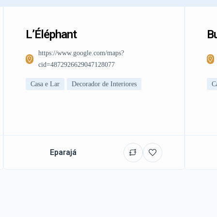
L’Éléphant
Bu
https://www.google.com/maps?
cid=4872926629047128077
Casa e Lar
Decorador de Interiores
C
Eparajá