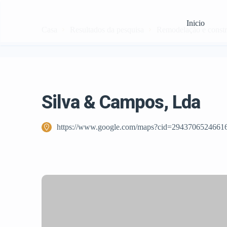
Inicio
Casa
Resultados da pesquisa
Remodelação e const
Silva & Campos, Lda
https://www.google.com/maps?cid=2943706524661