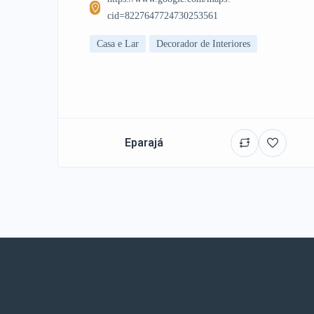
cid=8227647724730253561
Casa e Lar
Decorador de Interiores
Eparajá