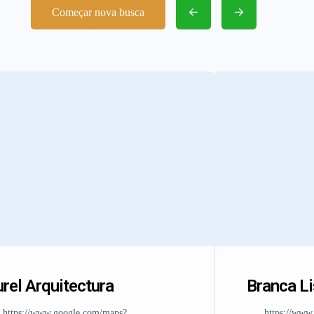
Começar nova busca
rel Arquitectura
Branca L
https://www.google.com/maps?
https://www