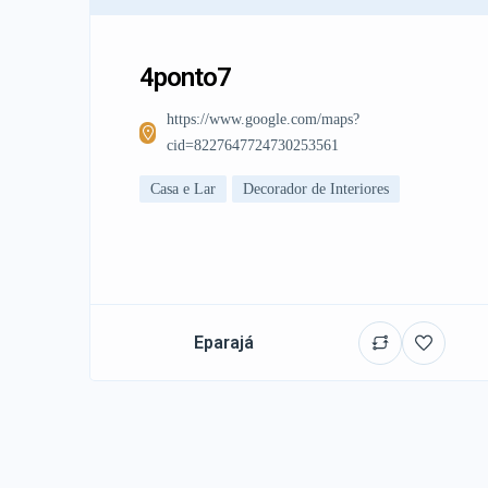
4ponto7
https://www.google.com/maps?
cid=8227647724730253561
Casa e Lar
Decorador de Interiores
Eparajá