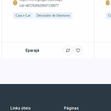
cid=4872926629047128077
Casa e Lar
Decorador de Interiores
C
Eparajá
Links úteis
Páginas