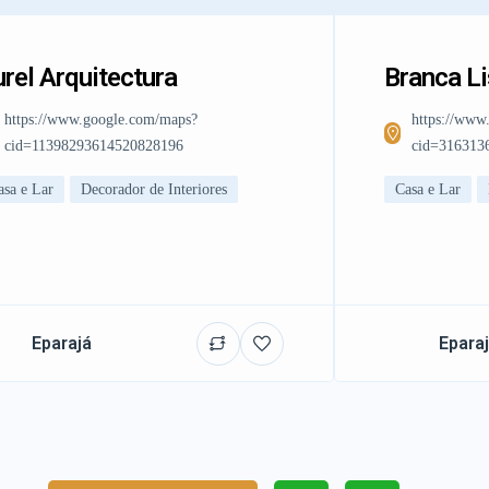
rel Arquitectura
Branca L
https://www.google.com/maps?
https://www
cid=11398293614520828196
cid=316313
asa e Lar
Decorador de Interiores
Casa e Lar
Eparajá
Epara