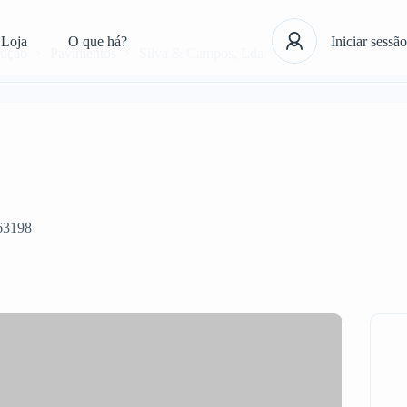
Loja
O que há?
Iniciar sessão
rução
Pavimentos
Silva & Campos, Lda
63198