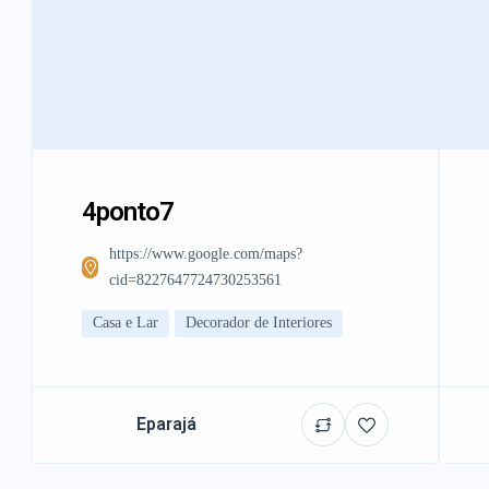
4ponto7
https://www.google.com/maps?
cid=8227647724730253561
Casa e Lar
Decorador de Interiores
Eparajá