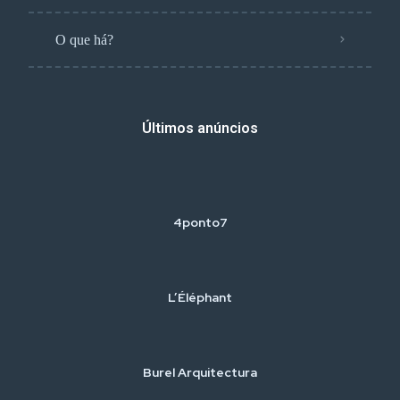
O que há?
Últimos anúncios
4ponto7
L’Éléphant
Burel Arquitectura