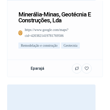
Minerália-Minas, Geotécnia E
Construções, Lda
https://www.google.com/maps?
cid=4203821419781769506
Remodelação e construção
Geotecnia
Eparajá