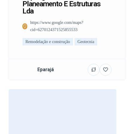
Planeamento E Estruturas
Lda
https://www.google.com/maps?
cid=6270124371525855533
Remodelação e construção
Geotecnia
Eparajá