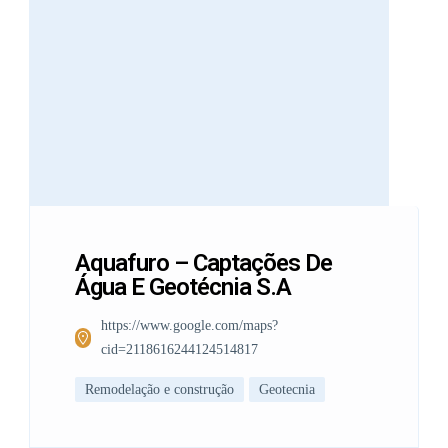
Aquafuro – Captações De
Água E Geotécnia S.A
https://www.google.com/maps?
cid=2118616244124514817
Remodelação e construção
Geotecnia