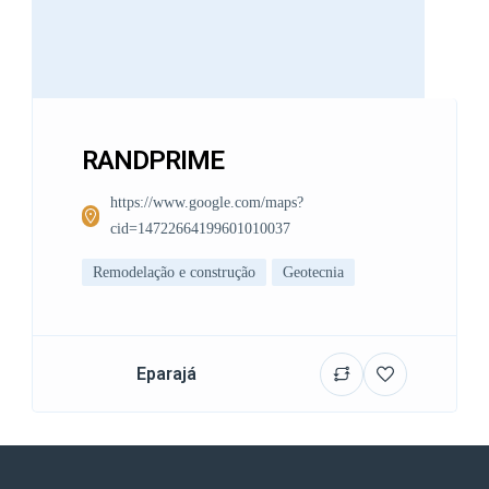
RANDPRIME
https://www.google.com/maps?
cid=14722664199601010037
Remodelação e construção
Geotecnia
Eparajá