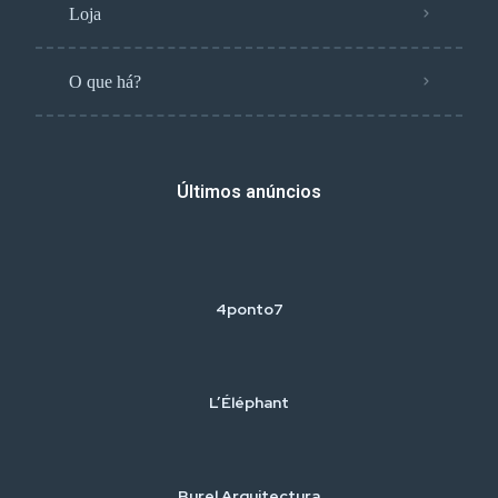
Loja
O que há?
Últimos anúncios
4ponto7
L’Éléphant
Burel Arquitectura