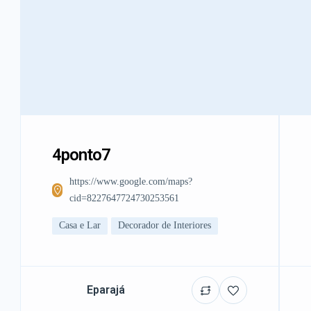
4ponto7
https://www.google.com/maps?
cid=8227647724730253561
Casa e Lar
Decorador de Interiores
Eparajá