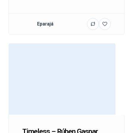
Eparajá
Timeless – Rúben Gaspar