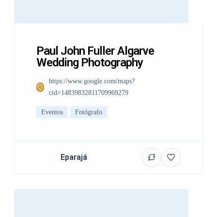
Paul John Fuller Algarve
Wedding Photography
https://www.google.com/maps?
cid=14839832811709969279
Eventos
Fotógrafo
Eparajá