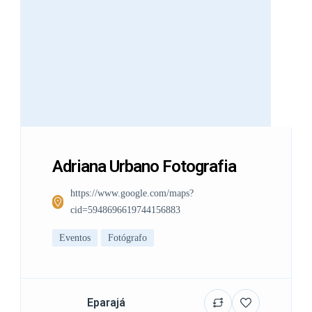
Adriana Urbano Fotografia
https://www.google.com/maps?
cid=5948696619744156883
Eventos
Fotógrafo
Eparajá