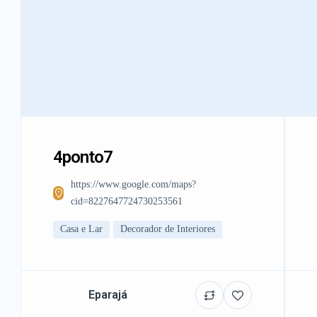
4ponto7
https://www.google.com/maps?
cid=8227647724730253561
Casa e Lar
Decorador de Interiores
Eparajá