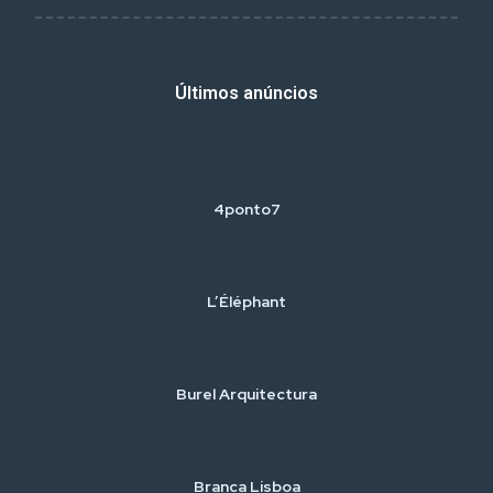
Últimos anúncios
4ponto7
L’Éléphant
Burel Arquitectura
Branca Lisboa