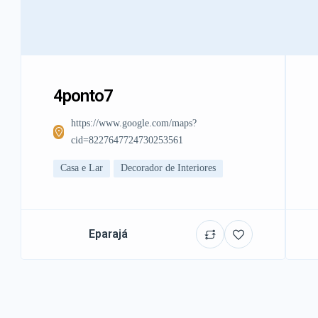
4ponto7
https://www.google.com/maps?
cid=8227647724730253561
Casa e Lar
Decorador de Interiores
Eparajá