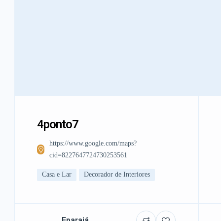
4ponto7
https://www.google.com/maps?
cid=8227647724730253561
Casa e Lar
Decorador de Interiores
Eparajá