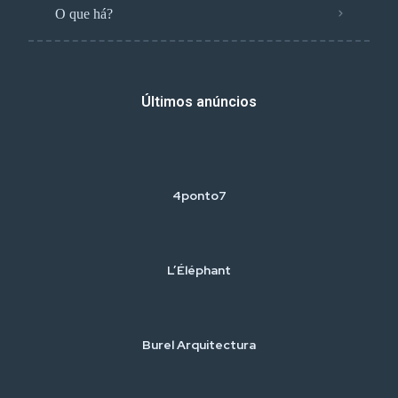
O que há?
Últimos anúncios
4ponto7
L’Éléphant
Burel Arquitectura