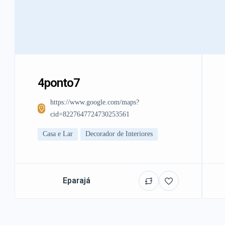
4ponto7
https://www.google.com/maps?
cid=8227647724730253561
Casa e Lar
Decorador de Interiores
Eparajá