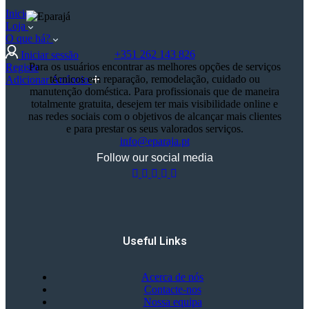
Inicio
Loja
O que há?
+351 262 143 826
Iniciar sessão
Para os usuários encontrar as melhores opções de serviços
Registo
técnicos em reparação, remodelação, cuidado ou
Adicionar Anúncio
manutenção doméstica. Para profissionais que de maneira
totalmente gratuita, desejem ter mais visibilidade online e
nas redes sociais com o objetivos de alcançar mais clientes
e para prestar os seus valorados serviços.
info@eparaja.pt
Follow our social media
Useful Links
Acerca de nós
Contacte-nos
Nossa equipa