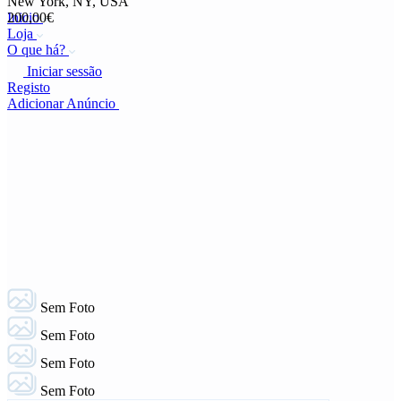
New York, NY, USA
Inicio
200,00€
Loja
O que há?
Iniciar sessão
Registo
Adicionar Anúncio
Sem Foto
Sem Foto
Sem Foto
Sem Foto