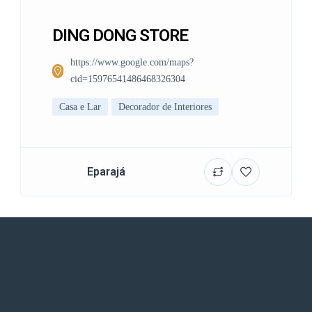
DING DONG STORE
https://www.google.com/maps?
cid=15976541486468326304
Casa e Lar
Decorador de Interiores
Eparajá