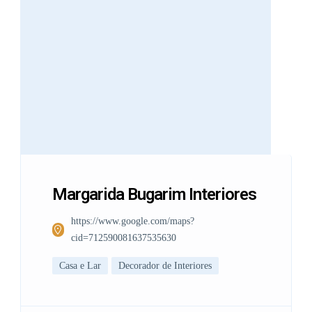
Margarida Bugarim Interiores
https://www.google.com/maps?
cid=712590081637535630
Casa e Lar
Decorador de Interiores