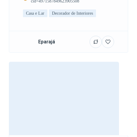
cid=4971587849623905508
Casa e Lar
Decorador de Interiores
Eparajá