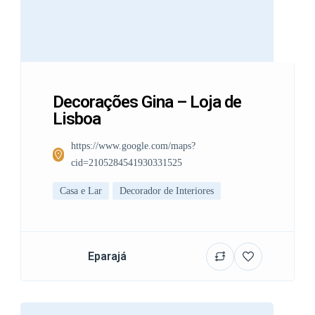
Decorações Gina – Loja de
Lisboa
https://www.google.com/maps?
cid=2105284541930331525
Casa e Lar
Decorador de Interiores
Eparajá