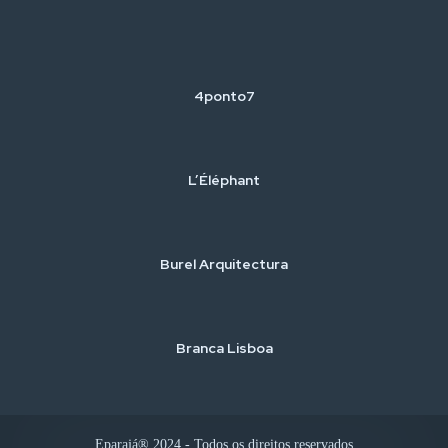
4ponto7
L’Éléphant
Burel Arquitectura
Branca Lisboa
Eparajá® 2024 - Todos os direitos reservados