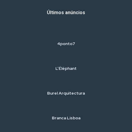
Últimos anúncios
4ponto7
L’Éléphant
Burel Arquitectura
Branca Lisboa