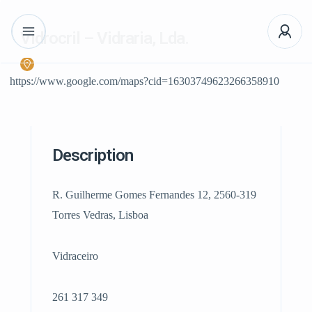
Vidrocril – Vidraria, Lda.
https://www.google.com/maps?cid=16303749623266358910
Description
R. Guilherme Gomes Fernandes 12, 2560-319
Torres Vedras, Lisboa
Vidraceiro
261 317 349