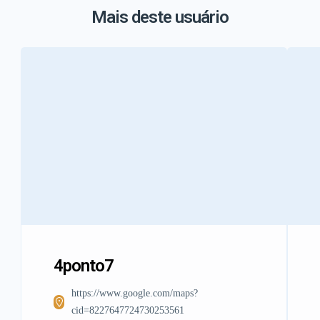
Mais deste usuário
4ponto7
https://www.google.com/maps?
cid=8227647724730253561