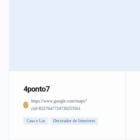
4ponto7
https://www.google.com/maps?
cid=8227647724730253561
Casa e Lar
Decorador de Interiores