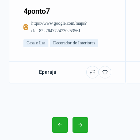
4ponto7
https://www.google.com/maps?
cid=8227647724730253561
Casa e Lar
Decorador de Interiores
Eparajá