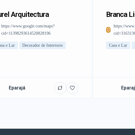
rel Arquitectura
Branca L
https://www.google.com/maps?
https://www
cid=11398293614520828196
cid=316313
asa e Lar
Decorador de Interiores
Casa e Lar
Eparajá
Epara