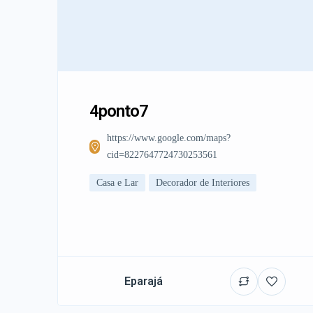
4ponto7
https://www.google.com/maps?
cid=8227647724730253561
Casa e Lar
Decorador de Interiores
Eparajá