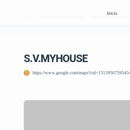
Inicio
Casa
Resultados da pesquisa
Remodelação e const
S.V.MYHOUSE
https://www.google.com/maps?cid=1553950759545