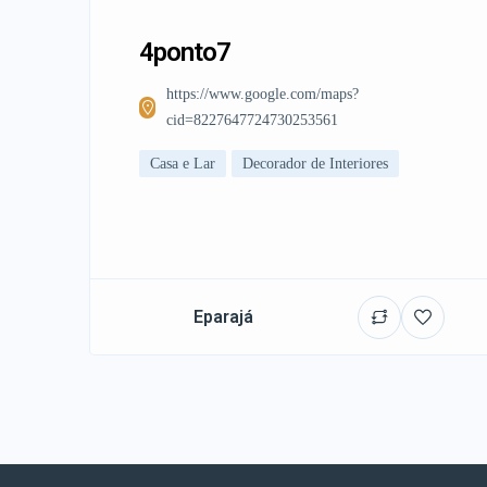
4ponto7
https://www.google.com/maps?
cid=8227647724730253561
Casa e Lar
Decorador de Interiores
Eparajá