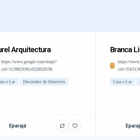
rel Arquitectura
Branca L
https://www.google.com/maps?
https://www
cid=11398293614520828196
cid=316313
asa e Lar
Decorador de Interiores
Casa e Lar
Eparajá
Epara