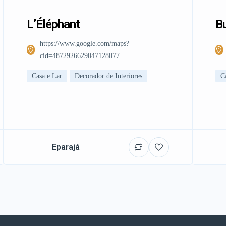
L’Éléphant
Bu
https://www.google.com/maps?
cid=4872926629047128077
Casa e Lar
Decorador de Interiores
C
Eparajá