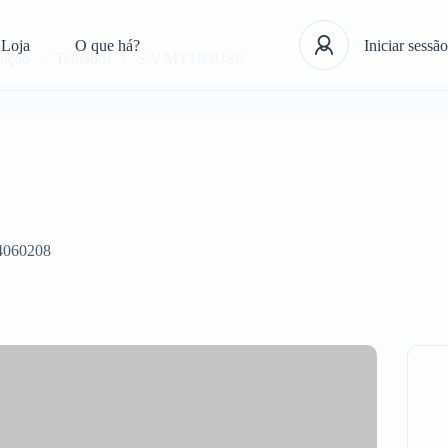
Loja
O que há?
Iniciar sessão
rução
Telhados
S.V.MYHOUSE
4060208