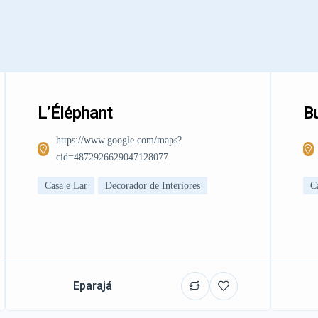
L’Éléphant
Bu
https://www.google.com/maps?
cid=4872926629047128077
Casa e Lar
Decorador de Interiores
C
Eparajá