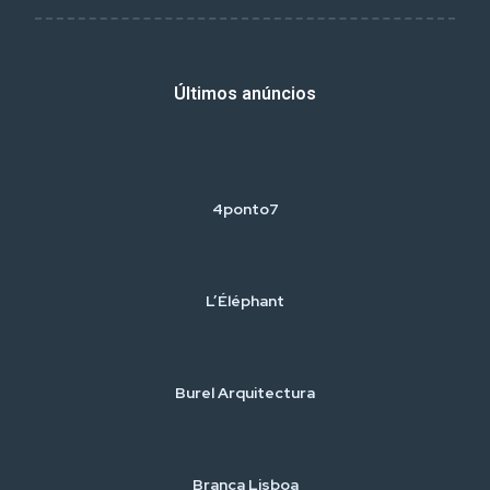
Últimos anúncios
4ponto7
L’Éléphant
Burel Arquitectura
Branca Lisboa