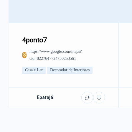
4ponto7
https://www.google.com/maps?
cid=8227647724730253561
Casa e Lar
Decorador de Interiores
Eparajá