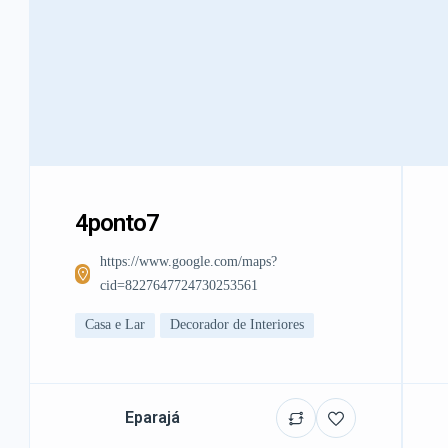
4ponto7
https://www.google.com/maps?
cid=8227647724730253561
Casa e Lar
Decorador de Interiores
Eparajá