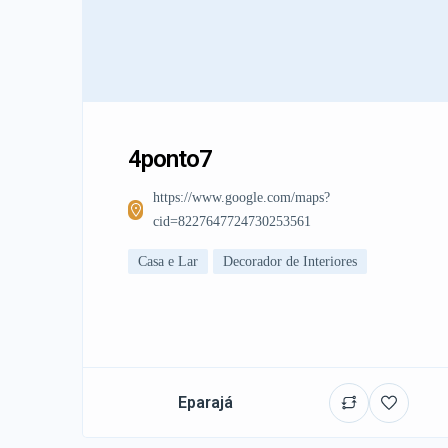
4ponto7
https://www.google.com/maps?
cid=8227647724730253561
Casa e Lar
Decorador de Interiores
Eparajá