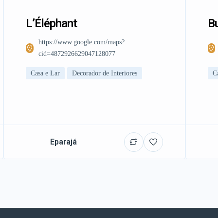
L’Éléphant
Bu
https://www.google.com/maps?
cid=4872926629047128077
Casa e Lar
Decorador de Interiores
C
Eparajá