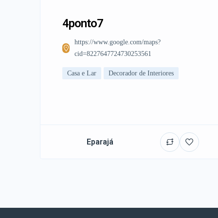
4ponto7
https://www.google.com/maps?
cid=8227647724730253561
Casa e Lar
Decorador de Interiores
Eparajá