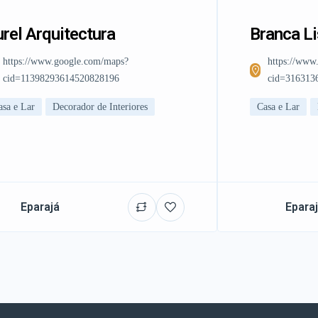
rel Arquitectura
Branca L
https://www.google.com/maps?
https://www
cid=11398293614520828196
cid=316313
asa e Lar
Decorador de Interiores
Casa e Lar
Eparajá
Epara