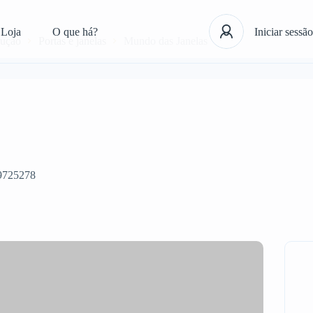
Loja
O que há?
Iniciar sessão
rução
Portas e janelas
Mundo das Janelas
9725278