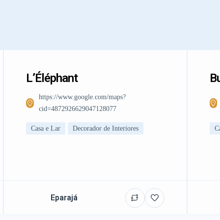
L’Éléphant
Bu
https://www.google.com/maps?
cid=4872926629047128077
Casa e Lar
Decorador de Interiores
C
Eparajá