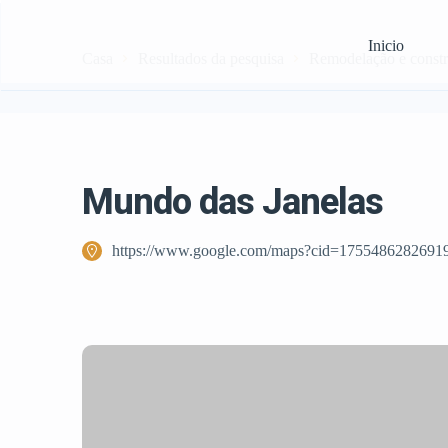
Inicio
Casa
Resultados da pesquisa
Remodelação e const
Mundo das Janelas
https://www.google.com/maps?cid=1755486282691