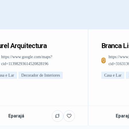
rel Arquitectura
Branca L
https://www.google.com/maps?
https://www
cid=11398293614520828196
cid=316313
asa e Lar
Decorador de Interiores
Casa e Lar
Eparajá
Epara