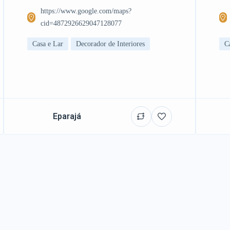
https://www.google.com/maps?
cid=4872926629047128077
Casa e Lar
Decorador de Interiores
C
Eparajá