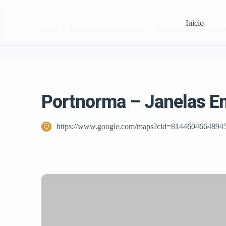
Inicio
Casa
Resultados da pesquisa
Remodelação e const
Portnorma – Janelas Em
https://www.google.com/maps?cid=8144604664894