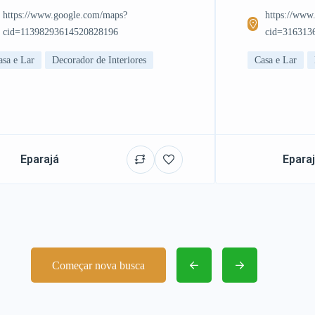
https://www.google.com/maps?
https://www
cid=11398293614520828196
cid=316313
asa e Lar
Decorador de Interiores
Casa e Lar
Eparajá
Epara
Começar nova busca