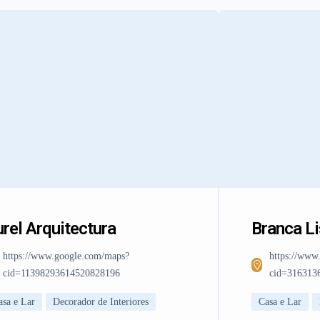
rel Arquitectura
Branca L
https://www.google.com/maps?
https://www
cid=11398293614520828196
cid=316313
asa e Lar
Decorador de Interiores
Casa e Lar