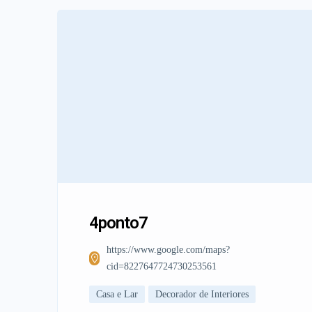
4ponto7
https://www.google.com/maps?
cid=8227647724730253561
Casa e Lar
Decorador de Interiores