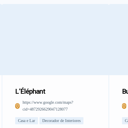
L’Éléphant
Bu
https://www.google.com/maps?
cid=4872926629047128077
Casa e Lar
Decorador de Interiores
C