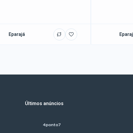
Eparajá
Epara
Últimos anúncios
4ponto7