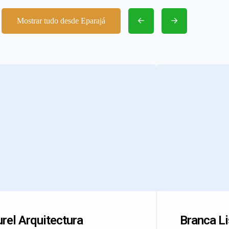
Mostrar tudo desde Eparajá
rel Arquitectura
Branca L