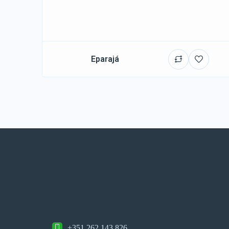
Eparajá
+351 262 143 826