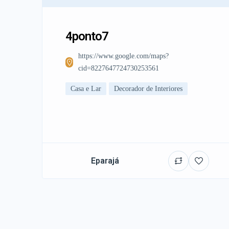
4ponto7
https://www.google.com/maps?
cid=8227647724730253561
Casa e Lar
Decorador de Interiores
Eparajá