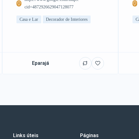
cid=4872926629047128077
Casa e Lar
Decorador de Interiores
C
Eparajá
Links úteis
Páginas