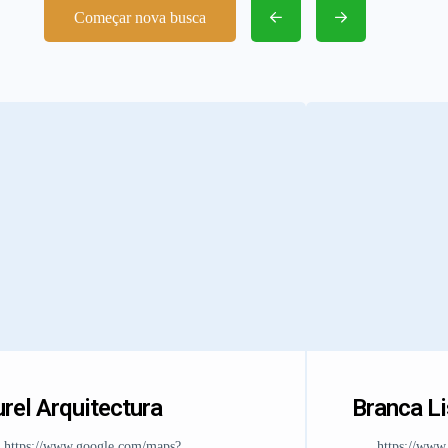
Começar nova busca
rel Arquitectura
Branca L
https://www.google.com/maps?
https://www