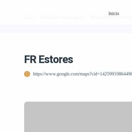
Inicio
Casa
Resultados da pesquisa
Remodelação e const
FR Estores
https://www.google.com/maps?cid=1425991986449