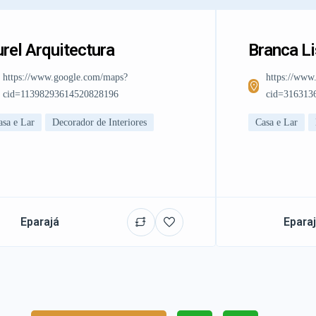
rel Arquitectura
Branca L
https://www.google.com/maps?
https://www
cid=11398293614520828196
cid=316313
asa e Lar
Decorador de Interiores
Casa e Lar
Eparajá
Epara