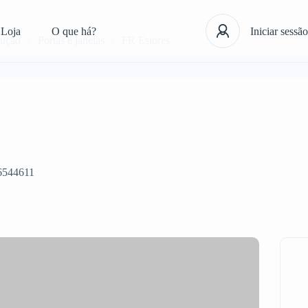
Loja
O que há?
Iniciar sessão
rução
Portas e janelas
FR Estores
6544611