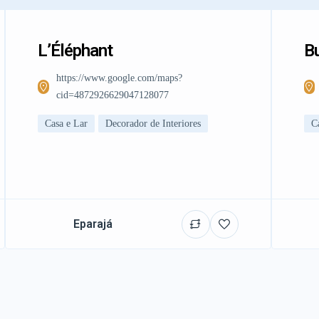
L’Éléphant
Bu
https://www.google.com/maps?
cid=4872926629047128077
Casa e Lar
Decorador de Interiores
C
Eparajá