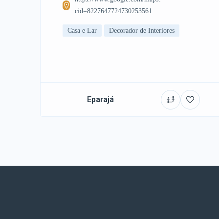
cid=8227647724730253561
Casa e Lar
Decorador de Interiores
Eparajá