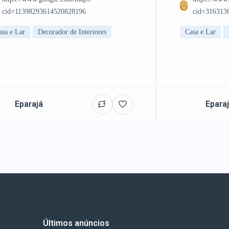
cid=11398293614520828196
cid=316313
asa e Lar
Decorador de Interiores
Casa e Lar
Eparajá
Epara
Últimos anúncios