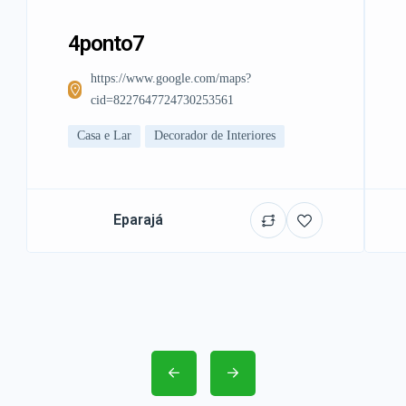
4ponto7
https://www.google.com/maps?
cid=8227647724730253561
Casa e Lar
Decorador de Interiores
Eparajá