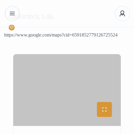
Caiximbra, Lda.
https://www.google.com/maps?cid=6591852779126725524