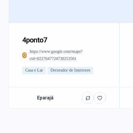
4ponto7
https://www.google.com/maps?
cid=8227647724730253561
Casa e Lar
Decorador de Interiores
Eparajá