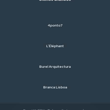
4ponto7
L’Éléphant
Burel Arquitectura
Branca Lisboa