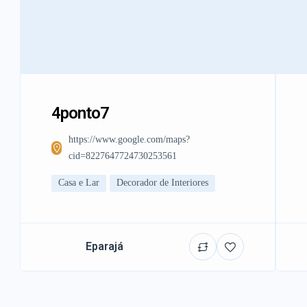
4ponto7
https://www.google.com/maps?
cid=8227647724730253561
Casa e Lar
Decorador de Interiores
Eparajá