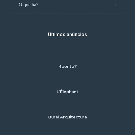
O que há?
Últimos anúncios
4ponto7
L’Éléphant
Burel Arquitectura