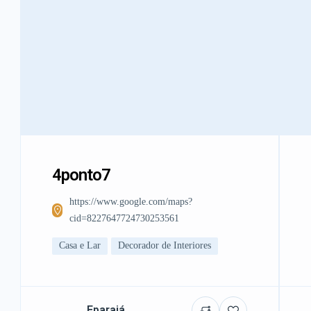
4ponto7
https://www.google.com/maps?
cid=8227647724730253561
Casa e Lar
Decorador de Interiores
Eparajá