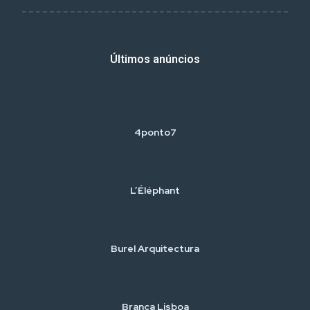
Últimos anúncios
4ponto7
L’Éléphant
Burel Arquitectura
Branca Lisboa