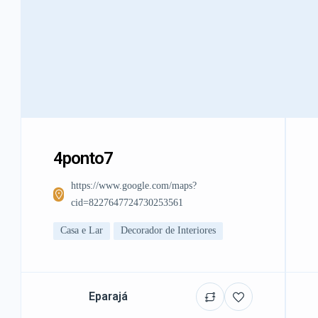
4ponto7
https://www.google.com/maps?
cid=8227647724730253561
Casa e Lar
Decorador de Interiores
Eparajá