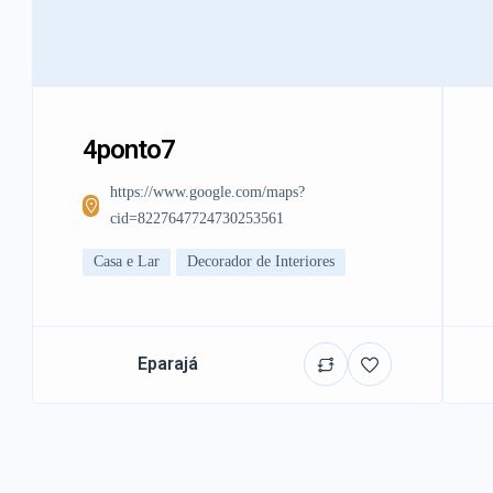
4ponto7
https://www.google.com/maps?
cid=8227647724730253561
Casa e Lar
Decorador de Interiores
Eparajá