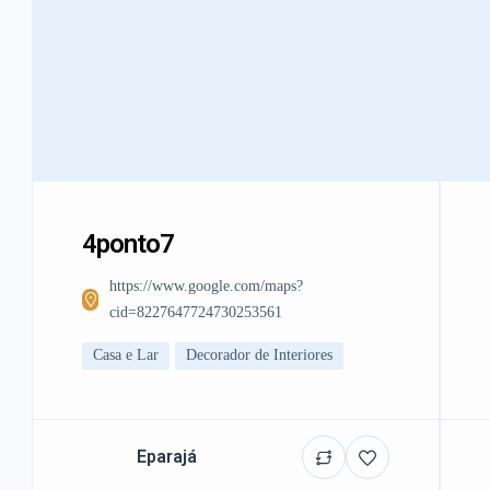
4ponto7
https://www.google.com/maps?
cid=8227647724730253561
Casa e Lar
Decorador de Interiores
Eparajá