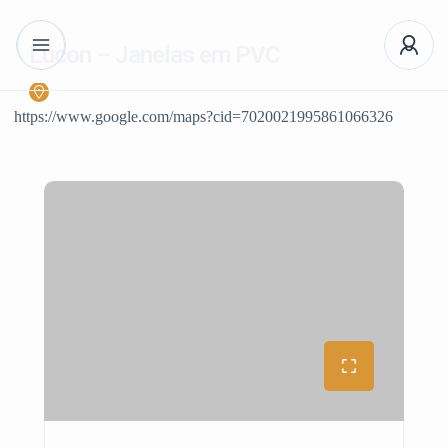
Lucon – Janelas em PVC
https://www.google.com/maps?cid=7020021995861066326