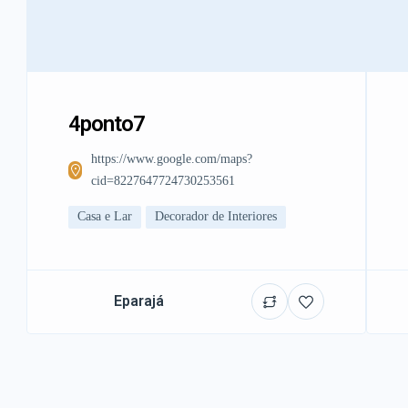
4ponto7
https://www.google.com/maps?
cid=8227647724730253561
Casa e Lar
Decorador de Interiores
Eparajá