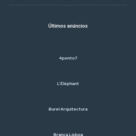
Últimos anúncios
4ponto7
L’Éléphant
Burel Arquitectura
Branca Lisboa