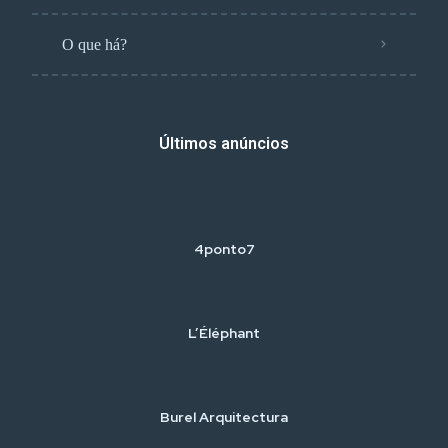
O que há?
Últimos anúncios
4ponto7
L’Éléphant
Burel Arquitectura