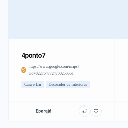
4ponto7
https://www.google.com/maps?
cid=8227647724730253561
Casa e Lar
Decorador de Interiores
Eparajá