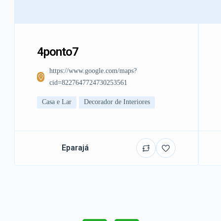
4ponto7
https://www.google.com/maps?
cid=8227647724730253561
Casa e Lar
Decorador de Interiores
Eparajá