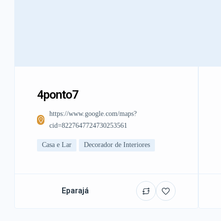
4ponto7
https://www.google.com/maps?
cid=8227647724730253561
Casa e Lar
Decorador de Interiores
Eparajá