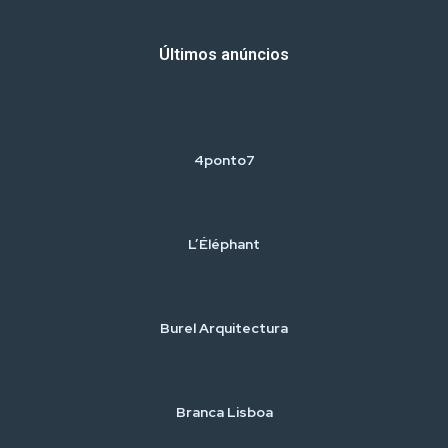
Últimos anúncios
4ponto7
L’Éléphant
Burel Arquitectura
Branca Lisboa