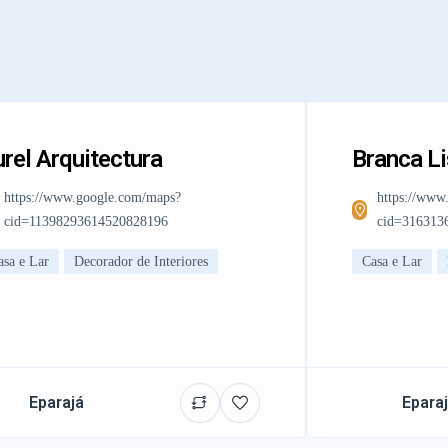
rel Arquitectura
Branca L
https://www.google.com/maps?
https://www
cid=11398293614520828196
cid=316313
asa e Lar
Decorador de Interiores
Casa e Lar
Eparajá
Epara