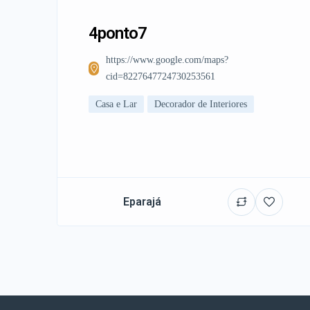
4ponto7
https://www.google.com/maps?
cid=8227647724730253561
Casa e Lar
Decorador de Interiores
Eparajá