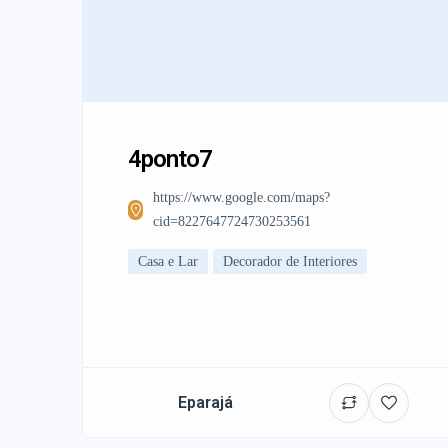
4ponto7
https://www.google.com/maps?
cid=8227647724730253561
Casa e Lar
Decorador de Interiores
Eparajá