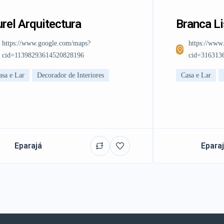
rel Arquitectura
Branca L
https://www.google.com/maps?
https://www
cid=11398293614520828196
cid=316313
asa e Lar
Decorador de Interiores
Casa e Lar
Eparajá
Epara