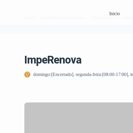
Inicio
Casa
Resultados da pesquisa
Remodelação e const
ImpeRenova
domingo:[Encerrado], segunda-feira:[08:00-17:00], ter