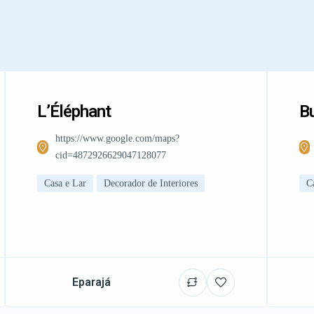
L’Éléphant
Bu
https://www.google.com/maps?
cid=4872926629047128077
Casa e Lar
Decorador de Interiores
C
Eparajá