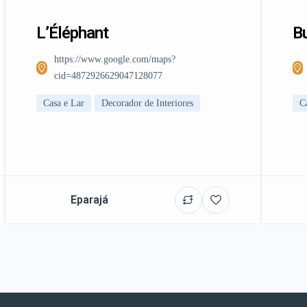
L’Éléphant
Bu
https://www.google.com/maps?
cid=4872926629047128077
Casa e Lar
Decorador de Interiores
C
Eparajá