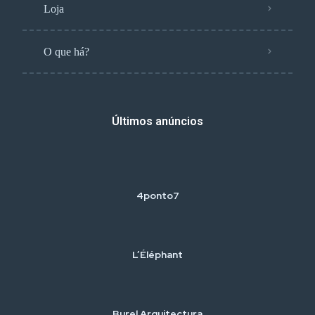
Loja
O que há?
Últimos anúncios
4ponto7
L’Éléphant
Burel Arquitectura