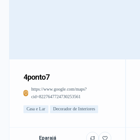
4ponto7
https://www.google.com/maps?
cid=8227647724730253561
Casa e Lar
Decorador de Interiores
Eparajá