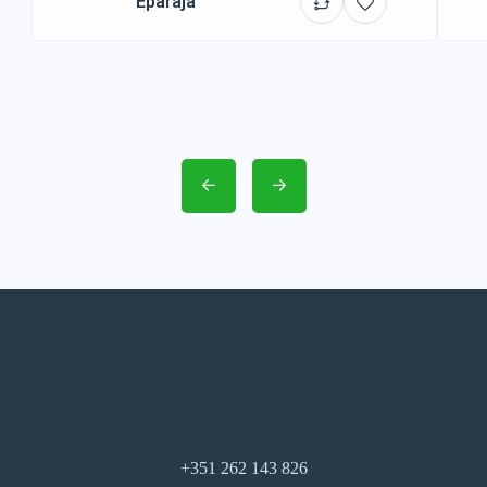
Eparajá
+351 262 143 826