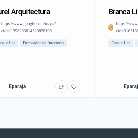
rel Arquitectura
Branca L
https://www.google.com/maps?
https://www
cid=11398293614520828196
cid=316313
asa e Lar
Decorador de Interiores
Casa e Lar
Eparajá
Epara