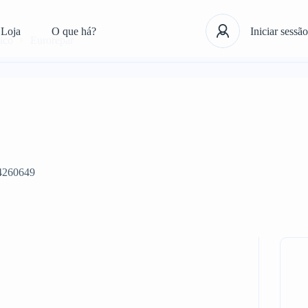
Loja
O que há?
Iniciar sessão
ico
Eurorepar
4260649