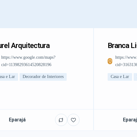
rel Arquitectura
Branca L
https://www.google.com/maps?
https://www
cid=11398293614520828196
cid=316313
asa e Lar
Decorador de Interiores
Casa e Lar
Eparajá
Epara