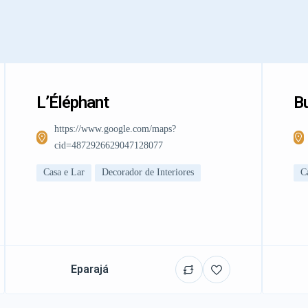
L’Éléphant
Bu
https://www.google.com/maps?
cid=4872926629047128077
Casa e Lar
Decorador de Interiores
C
Eparajá