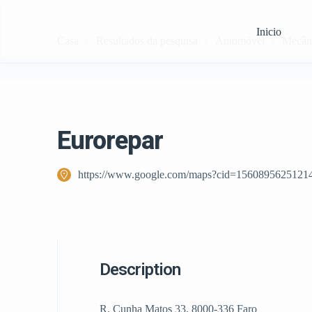
Inicio
Casa
Resultados da pesquisa
Automóvel
Mecân
Eurorepar
https://www.google.com/maps?cid=1560895625121
Description
R. Cunha Matos 33, 8000-336 Faro