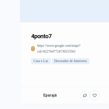
4ponto7
https://www.google.com/maps?
cid=8227647724730253561
Casa e Lar
Decorador de Interiores
Eparajá