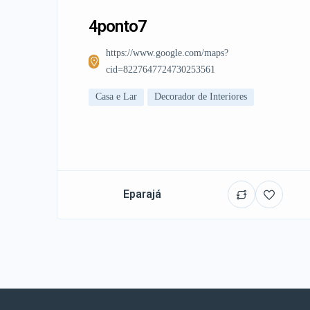
4ponto7
https://www.google.com/maps?
cid=8227647724730253561
Casa e Lar
Decorador de Interiores
Eparajá