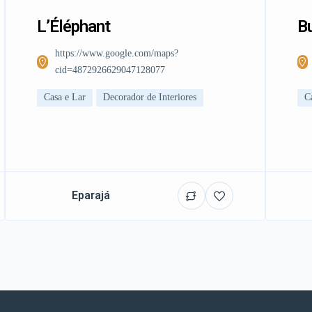
L’Éléphant
Bu
https://www.google.com/maps?
cid=4872926629047128077
Casa e Lar
Decorador de Interiores
C
Eparajá