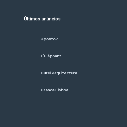
Últimos anúncios
4ponto7
L’Éléphant
Burel Arquitectura
Branca Lisboa