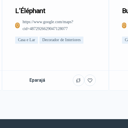
L’Éléphant
Bu
https://www.google.com/maps?
cid=4872926629047128077
Casa e Lar
Decorador de Interiores
C
Eparajá