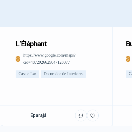
L’Éléphant
Bu
https://www.google.com/maps?
cid=4872926629047128077
Casa e Lar
Decorador de Interiores
C
Eparajá