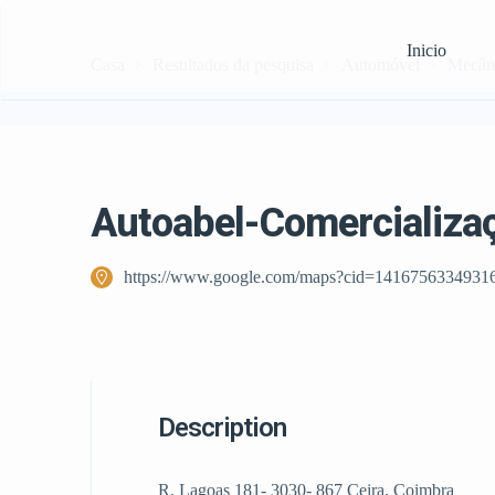
Inicio
Casa
Resultados da pesquisa
Automóvel
Mecân
Autoabel-Comercializaç
https://www.google.com/maps?cid=1416756334931
Description
R. Lagoas 181- 3030- 867 Ceira, Coimbra