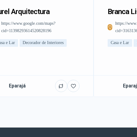
rel Arquitectura
Branca L
https://www.google.com/maps?
https://www
cid=11398293614520828196
cid=316313
asa e Lar
Decorador de Interiores
Casa e Lar
Eparajá
Epara