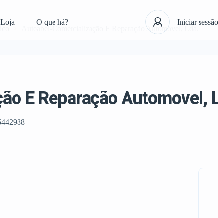
Loja
O que há?
Iniciar sessão
ico
Autoabel-Comercialização E Reparação Automovel, Lda.
ão E Reparação Automovel, 
6442988