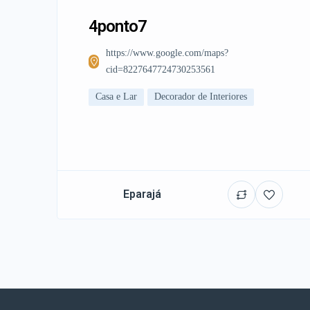
4ponto7
https://www.google.com/maps?
cid=8227647724730253561
Casa e Lar
Decorador de Interiores
Eparajá