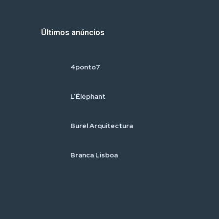
Últimos anúncios
4ponto7
L’Éléphant
Burel Arquitectura
Branca Lisboa