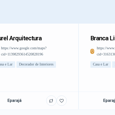
rel Arquitectura
Branca L
https://www.google.com/maps?
https://www
cid=11398293614520828196
cid=316313
asa e Lar
Decorador de Interiores
Casa e Lar
Eparajá
Epara