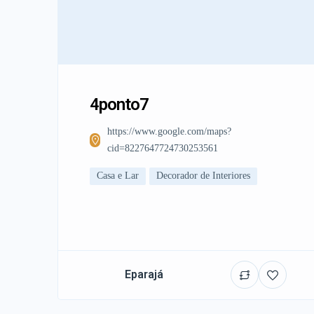
4ponto7
https://www.google.com/maps?
cid=8227647724730253561
Casa e Lar
Decorador de Interiores
Eparajá