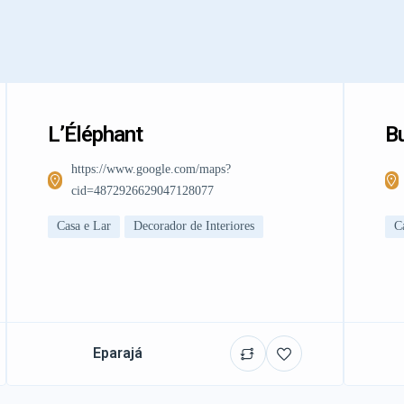
L’Éléphant
Bu
https://www.google.com/maps?
cid=4872926629047128077
Casa e Lar
Decorador de Interiores
C
Eparajá