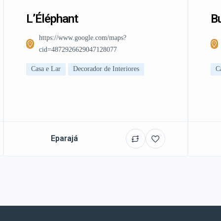
L’Éléphant
Bu
https://www.google.com/maps?
cid=4872926629047128077
Casa e Lar
Decorador de Interiores
C
Eparajá