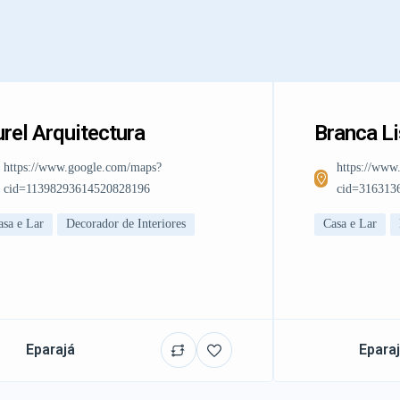
rel Arquitectura
Branca L
https://www.google.com/maps?
https://www
cid=11398293614520828196
cid=316313
asa e Lar
Decorador de Interiores
Casa e Lar
Eparajá
Epara