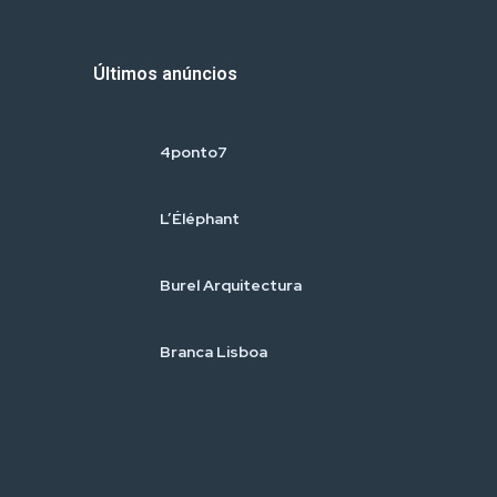
Últimos anúncios
4ponto7
L’Éléphant
Burel Arquitectura
Branca Lisboa