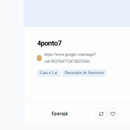
4ponto7
https://www.google.com/maps?
cid=8227647724730253561
Casa e Lar
Decorador de Interiores
Eparajá