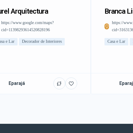
rel Arquitectura
Branca L
https://www.google.com/maps?
https://www
cid=11398293614520828196
cid=316313
asa e Lar
Decorador de Interiores
Casa e Lar
Eparajá
Epara