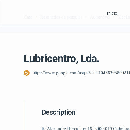
Inicio
Casa
Resultados da pesquisa
Automóvel
Mecân
Lubricentro, Lda.
https://www.google.com/maps?cid=1045630580021
Description
R. Alexandre Herculano 16, 3000-019 Coimbra