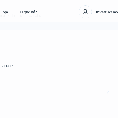
Loja
O que há?
Iniciar sessão
ico
Lubricentro, Lda.
1609497