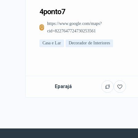
4ponto7
https://www.google.com/maps?
cid=8227647724730253561
Casa e Lar
Decorador de Interiores
Eparajá