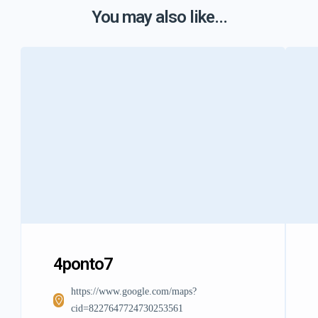
You may also like...
4ponto7
https://www.google.com/maps?
cid=8227647724730253561