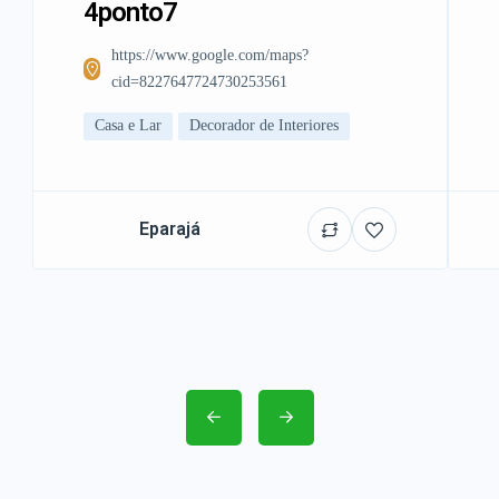
4ponto7
https://www.google.com/maps?
cid=8227647724730253561
Casa e Lar
Decorador de Interiores
Eparajá