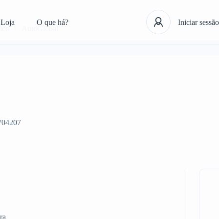
Loja
O que há?
Iniciar sessão
ico
AutoGlobal
704207
ra