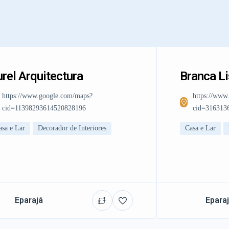
rel Arquitectura
Branca L
https://www.google.com/maps?
https://www
cid=11398293614520828196
cid=316313
asa e Lar
Decorador de Interiores
Casa e Lar
Eparajá
Epara