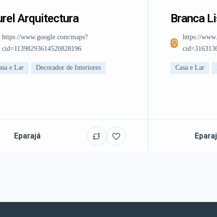
rel Arquitectura
Branca L
https://www.google.com/maps?
https://www
cid=11398293614520828196
cid=316313
asa e Lar
Decorador de Interiores
Casa e Lar
Eparajá
Epara