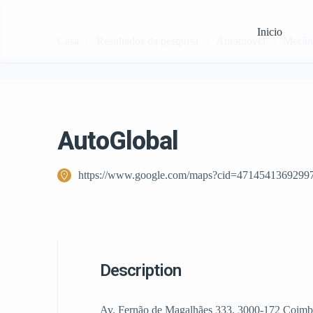
Inicio
Casa
Resultados da pesquisa
Automóvel
Mecân
AutoGlobal
https://www.google.com/maps?cid=4714541369299
Description
Av. Fernão de Magalhães 333, 3000-172 Coimb