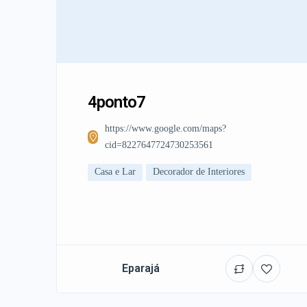
4ponto7
https://www.google.com/maps?
cid=8227647724730253561
Casa e Lar
Decorador de Interiores
Eparajá