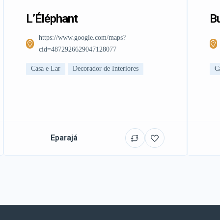
L’Éléphant
Bu
https://www.google.com/maps?
cid=4872926629047128077
Casa e Lar
Decorador de Interiores
C
Eparajá