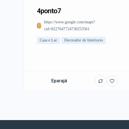
4ponto7
https://www.google.com/maps?
cid=8227647724730253561
Casa e Lar
Decorador de Interiores
Eparajá