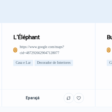
L’Éléphant
Bu
https://www.google.com/maps?
cid=4872926629047128077
Casa e Lar
Decorador de Interiores
C
Eparajá