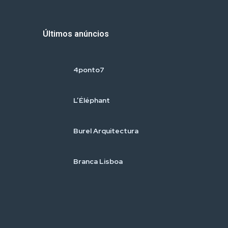
Últimos anúncios
4ponto7
L’Éléphant
Burel Arquitectura
Branca Lisboa