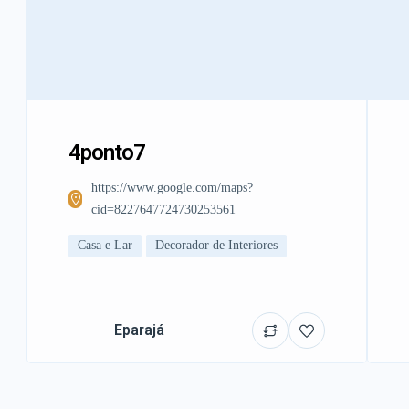
4ponto7
https://www.google.com/maps?
cid=8227647724730253561
Casa e Lar
Decorador de Interiores
Eparajá