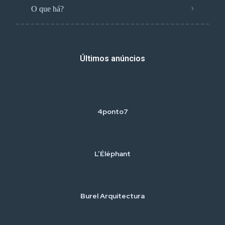
O que há?
Últimos anúncios
4ponto7
L’Éléphant
Burel Arquitectura